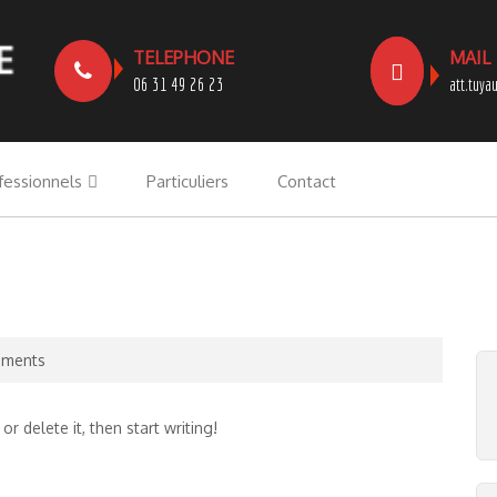
TELEPHONE
MAIL
06 31 49 26 23
att.tuya
fessionnels
Particuliers
Contact
ments
r delete it, then start writing!